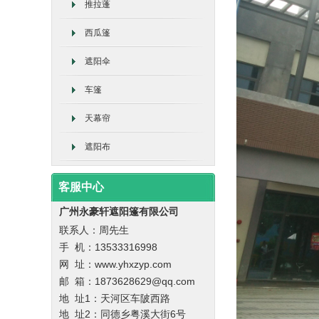
推拉蓬
西瓜篷
遮阳伞
车篷
天幕帘
遮阳布
客服中心
广州永豪轩遮阳篷有限公司
联系人：周先生
手 机：
13533316998
网 址：www.yhxzyp.com
邮 箱：1873628629@qq.com
地 址1：天河区车陂西路
地 址2：
同德乡粤溪大街6号