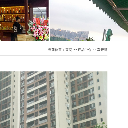
当前位置：
首页
>>
产品中心
>>
双开篷