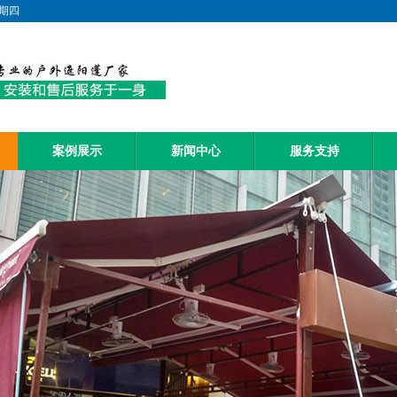
星期四
案例展示
新闻中心
服务支持