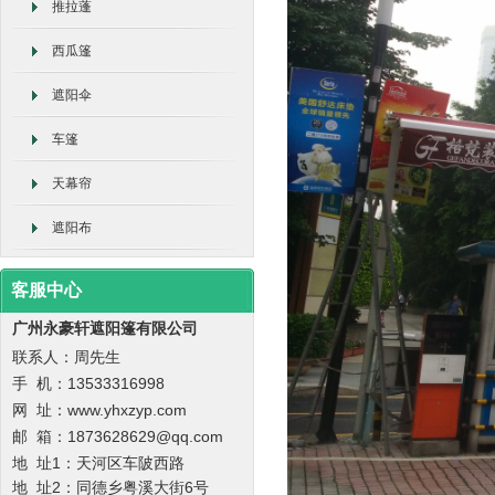
推拉蓬
西瓜篷
遮阳伞
车篷
天幕帘
遮阳布
客服中心
广州永豪轩遮阳篷有限公司
联系人：周先生
手 机：
13533316998
网 址：www.yhxzyp.com
邮 箱：1873628629@qq.com
地 址1：天河区车陂西路
地 址2：
同德乡粤溪大街6号