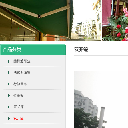
产品分类
双开篷
曲臂遮阳篷
法式遮阳篷
行轨天幕
拉幕篷
窗式篷
双开篷