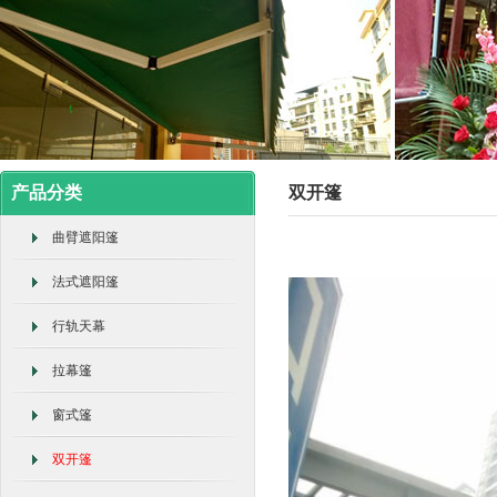
产品分类
双开篷
曲臂遮阳篷
法式遮阳篷
行轨天幕
拉幕篷
窗式篷
双开篷