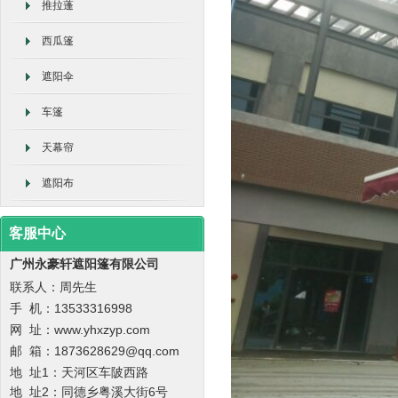
推拉蓬
西瓜篷
遮阳伞
车篷
天幕帘
遮阳布
客服中心
广州永豪轩遮阳篷有限公司
联系人：周先生
手 机：
13533316998
网 址：www.yhxzyp.com
邮 箱：1873628629@qq.com
地 址1：天河区车陂西路
地 址2：
同德乡粤溪大街6号